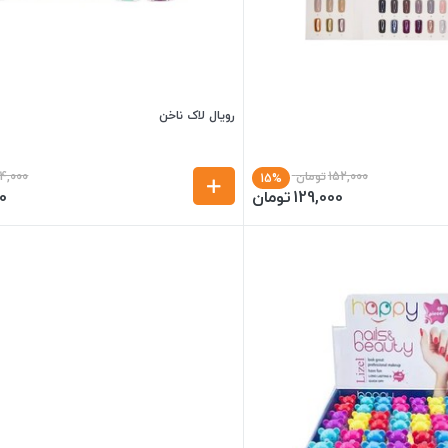
رویال لاک ناخن
152,000
تومان
64,000
15%
129,000
تومان
0