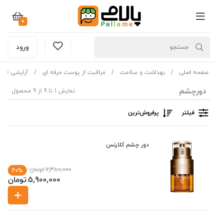
0
ورود
صفحه اصلی
بهداشت و سلامت
مراقبت از پوست حرفه ای
آرایشی ( پال
دورچشم
نمایش 1 تا 9 از 9 محصول
فیلتر
پرفروش‌ترین‌
دور چشم کلارنس
7,380,000
تومان
20%
5,900,000
تومان