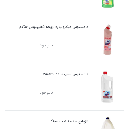
دامستوس میکروب زدا رایحه اکالیپتوس 750م
ناموجود
دامستوس سفیدکننده 2000ml
ناموجود
تاژمایع سفیدکننده 4000گ