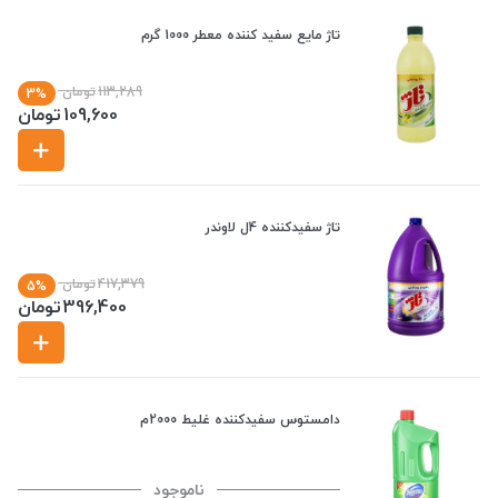
تاژ مایع سفید کننده معطر 1000 گرم
113,289
تومان
3%
109,600
تومان
تاژ سفیدکننده 4ل لاوندر
417,379
تومان
5%
396,400
تومان
دامستوس سفیدکننده غلیط 2000م
ناموجود