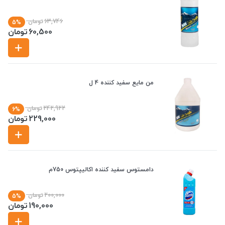
63,746
تومان
5%
60,500
تومان
من مایع سفید کننده 4 ل
242,922
تومان
6%
229,000
تومان
دامستوس سفید کننده اکالیپتوس 750م
200,000
تومان
5%
190,000
تومان