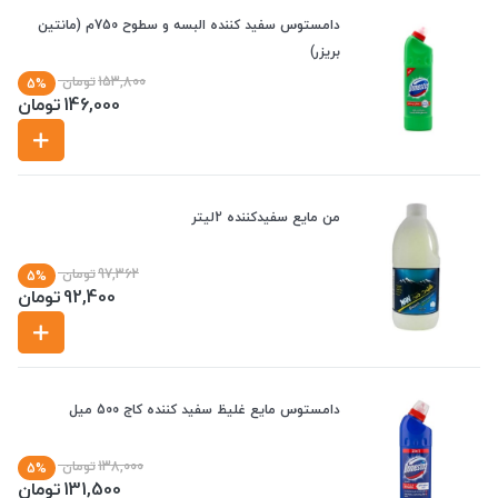
دامستوس سفید کننده البسه و سطوح 750م (مانتین
بریزر)
153,800
تومان
5%
146,000
تومان
من مایع سفیدکننده 2لیتر
97,362
تومان
5%
92,400
تومان
دامستوس مایع غلیظ سفید کننده کاج 500 میل
138,000
تومان
5%
131,500
تومان