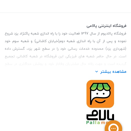
فروشگاه اینترنتی پالامی
فروشگاه پالادیوم از سال 1397 فعالیت خود را با راه اندازی شعبه پاکنژاد یزد شروع
نموده و پس از آن با راه اندازی شعبه دوم(خیابان کاشانی) و شعبه سوم خود
(شهرداری یزد) محدوده خدمات رسانی خود را در سطح شهر یزد، گسترش داده
است. در حال حاضر شعبه های فیزیکی این فروشگاه در شعبه کاشانی تجمیع
گردیده است و جهت رفاه حال مشتریان وفادار خود و پوشش حداکثری در سطح
مشاهده بیشتر
استان یزد و همچنین مشتریان سطح کشور، فروشگاه اینترنتی پالامی را راه اندازی
نموده است. هدف فروشگاه اینترنتی پالامی فراهم نمودن یک خرید اینترنتی
مطمئن، با کالاهای متنوع، باکیفیت و دارای قیمت مناسب می باشد که مشتری
بتواند در مدت زمان کوتاه کالاهای خود را سفارش داده و در زمان مورد نظر خود
تحویل بگیرد و در صورت وجود عدم تطابق سفارش و کالای تحویل شده ضمانت
بازگشت کالا هم داشته باشد. سابقه درخشان در فروش حضوری و جذب مشتریان و
انعقاد قرارداد با ارگان های دولتی و خصوصی از افتخارات این مجموعه می باشد.
یکی از مهم‌ترین دغدغه‌های کاربران خرید اینترنتی، این است که کالای خریداری