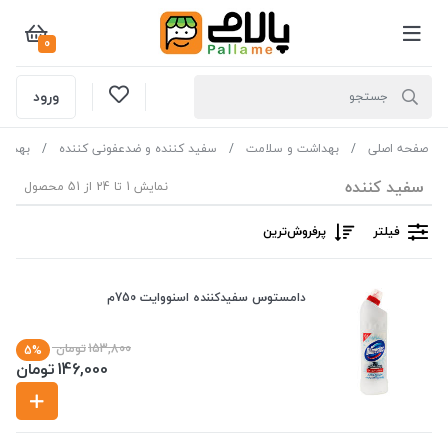
0
ورود
صفحه اصلی
بهداشت و سلامت
سفید کننده و ضدعفونی کننده
بهداش
سفید کننده
نمایش 1 تا 24 از 51 محصول
فیلتر
پرفروش‌ترین‌
دامستوس سفیدکننده اسنووایت 750م
153,800
تومان
5%
146,000
تومان