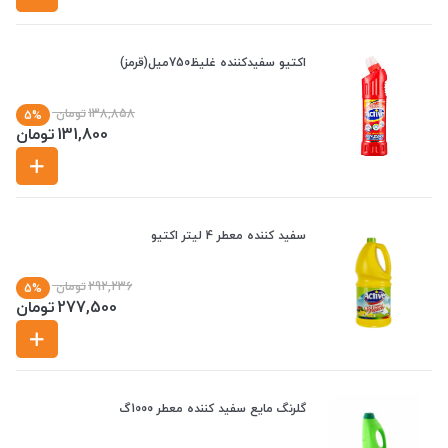
اکتیو سفیدکننده غلیظ750میل(قرمز)
138,858
تومان
5%
131,800
تومان
سفید کننده معطر 4 لیتر اکتیو
292,236
تومان
5%
277,500
تومان
گلرنگ مایع سفید کننده معطر 1000گ