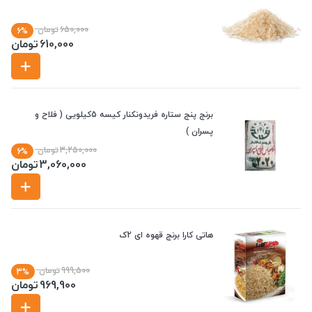
650,000
تومان
6%
610,000
تومان
برنج پنج ستاره فریدونکنار کیسه 5کیلویی ( فلاح و
پسران )
3,250,000
تومان
6%
3,060,000
تومان
هاتی کارا برنج قهوه ای 2ک
999,500
تومان
3%
969,900
تومان