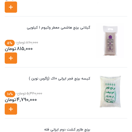
گیلانی برنج هاشمی معطر وکیوم 1 کیلویی
860,000
تومان
5%
815,000
تومان
کیسه برنج فجر ایرانی 10ک (زاگرس نوین )
5,320,000
تومان
10%
4,790,000
تومان
برنج طارم کشت دوم ایرانی فله