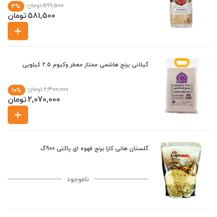
599,500
تومان
3%
581,500
تومان
گیلانی برنج هاشمی ممتاز معطر وکیوم 2.5 کیلویی
2,300,000
تومان
10%
2,070,000
تومان
گلستان هاتی کارا برنج قهوه ای پاکتی 900گ
ناموجود