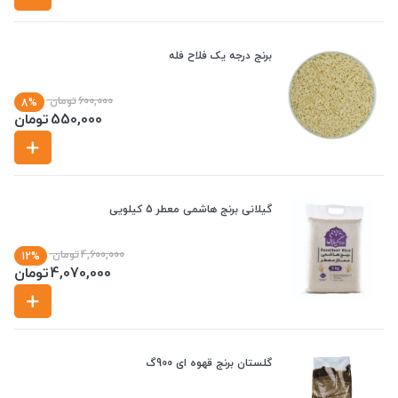
برنج درجه یک فلاح فله
600,000
تومان
8%
550,000
تومان
گیلانی برنج هاشمی معطر 5 کیلویی
4,600,000
تومان
12%
4,070,000
تومان
گلستان برنج قهوه ای 900گ