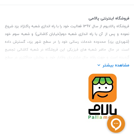
فروشگاه اینترنتی پالامی
فروشگاه پالادیوم از سال 1397 فعالیت خود را با راه اندازی شعبه پاکنژاد یزد شروع
نموده و پس از آن با راه اندازی شعبه دوم(خیابان کاشانی) و شعبه سوم خود
(شهرداری یزد) محدوده خدمات رسانی خود را در سطح شهر یزد، گسترش داده
است. در حال حاضر شعبه های فیزیکی این فروشگاه در شعبه کاشانی تجمیع
گردیده است و جهت رفاه حال مشتریان وفادار خود و پوشش حداکثری در سطح
مشاهده بیشتر
استان یزد و همچنین مشتریان سطح کشور، فروشگاه اینترنتی پالامی را راه اندازی
نموده است. هدف فروشگاه اینترنتی پالامی فراهم نمودن یک خرید اینترنتی
مطمئن، با کالاهای متنوع، باکیفیت و دارای قیمت مناسب می باشد که مشتری
بتواند در مدت زمان کوتاه کالاهای خود را سفارش داده و در زمان مورد نظر خود
تحویل بگیرد و در صورت وجود عدم تطابق سفارش و کالای تحویل شده ضمانت
بازگشت کالا هم داشته باشد. سابقه درخشان در فروش حضوری و جذب مشتریان و
انعقاد قرارداد با ارگان های دولتی و خصوصی از افتخارات این مجموعه می باشد.
یکی از مهم‌ترین دغدغه‌های کاربران خرید اینترنتی، این است که کالای خریداری
شده در زمان مورد نظر آنها بدستشان برسد، لذا فروشگاه اینترنتی پالامی این