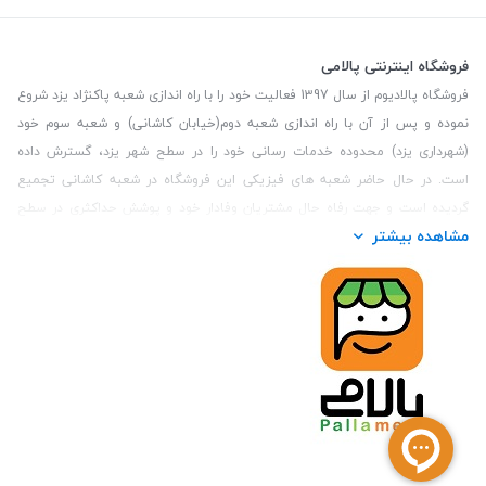
فروشگاه اینترنتی پالامی
فروشگاه پالادیوم از سال 1397 فعالیت خود را با راه اندازی شعبه پاکنژاد یزد شروع
نموده و پس از آن با راه اندازی شعبه دوم(خیابان کاشانی) و شعبه سوم خود
(شهرداری یزد) محدوده خدمات رسانی خود را در سطح شهر یزد، گسترش داده
است. در حال حاضر شعبه های فیزیکی این فروشگاه در شعبه کاشانی تجمیع
گردیده است و جهت رفاه حال مشتریان وفادار خود و پوشش حداکثری در سطح
مشاهده بیشتر
استان یزد و همچنین مشتریان سطح کشور، فروشگاه اینترنتی پالامی را راه اندازی
نموده است. هدف فروشگاه اینترنتی پالامی فراهم نمودن یک خرید اینترنتی
مطمئن، با کالاهای متنوع، باکیفیت و دارای قیمت مناسب می باشد که مشتری
بتواند در مدت زمان کوتاه کالاهای خود را سفارش داده و در زمان مورد نظر خود
تحویل بگیرد و در صورت وجود عدم تطابق سفارش و کالای تحویل شده ضمانت
بازگشت کالا هم داشته باشد. سابقه درخشان در فروش حضوری و جذب مشتریان و
انعقاد قرارداد با ارگان های دولتی و خصوصی از افتخارات این مجموعه می باشد.
یکی از مهم‌ترین دغدغه‌های کاربران خرید اینترنتی، این است که کالای خریداری
شده در زمان مورد نظر آنها بدستشان برسد، لذا فروشگاه اینترنتی پالامی این