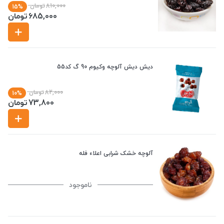
810,000
تومان
15%
685,000
تومان
دیش دیش آلوچه وکیوم 90 گ کد55
82,000
تومان
10%
73,800
تومان
آلوچه خشک شرابی اعلاء فله
ناموجود