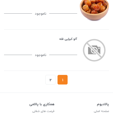
ناموجود
آلو کبرایی فله
ناموجود
2
1
پالادیوم
همکاری با پالامی
صفحه اصلی
فرصت های شغلی