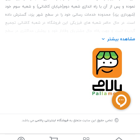
نموده و پس از آن با راه اندازی شعبه دوم(خیابان کاشانی) و شعبه سوم خود
(شهرداری یزد) محدوده خدمات رسانی خود را در سطح شهر یزد، گسترش داده
است. در حال حاضر شعبه های فیزیکی این فروشگاه در شعبه کاشانی تجمیع
گردیده است و جهت رفاه حال مشتریان وفادار خود و پوشش حداکثری در سطح
مشاهده بیشتر
استان یزد و همچنین مشتریان سطح کشور، فروشگاه اینترنتی پالامی را راه اندازی
نموده است. هدف فروشگاه اینترنتی پالامی فراهم نمودن یک خرید اینترنتی
مطمئن، با کالاهای متنوع، باکیفیت و دارای قیمت مناسب می باشد که مشتری
بتواند در مدت زمان کوتاه کالاهای خود را سفارش داده و در زمان مورد نظر خود
تحویل بگیرد و در صورت وجود عدم تطابق سفارش و کالای تحویل شده ضمانت
بازگشت کالا هم داشته باشد. سابقه درخشان در فروش حضوری و جذب مشتریان و
انعقاد قرارداد با ارگان های دولتی و خصوصی از افتخارات این مجموعه می باشد.
یکی از مهم‌ترین دغدغه‌های کاربران خرید اینترنتی، این است که کالای خریداری
شده در زمان مورد نظر آنها بدستشان برسد، لذا فروشگاه اینترنتی پالامی این
قابلیت را دارد تا علاوه بر روش تعیین روز و ساعت تحویل سفارش به مشتری،
©
روش ارسال فوری ( تحویل کمتر از 1 ساعت) را نیز در سطح استان یزد ارائه دهد.
تمامی حقوق این سایت متعلق به
فروشگاه اینترنتی پالامی
می باشد.
ارسال کالا جهت مشتریان خارج از استان یزد در حال حاضر از طریق پست انجام
می پذیرد.