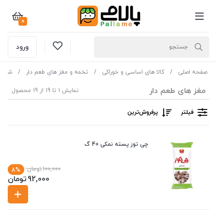
0
ورود
صفحه اصلی
کالا های اساسی و خوراکی
تخمه و مغز های طعم دار
شیرین
مغز های طعم دار
نمایش 1 تا 19 از 19 محصول
فیلتر
پرفروش‌ترین‌
چی توز پسته نمکی 40 گ
100,000
تومان
8%
92,000
تومان