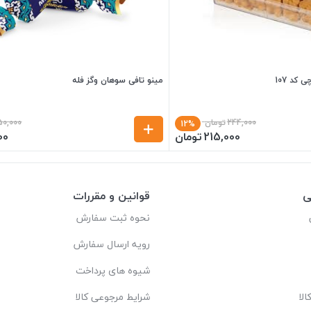
کد 107
مینو تافی سوهان وگز فله
244,000
تومان
50,000
12%
215,000
تومان
00
ی
قوانین و مقررات
نحوه ثبت سفارش
رویه ارسال سفارش
شیوه های پرداخت
لا
شرایط مرجوعی کالا