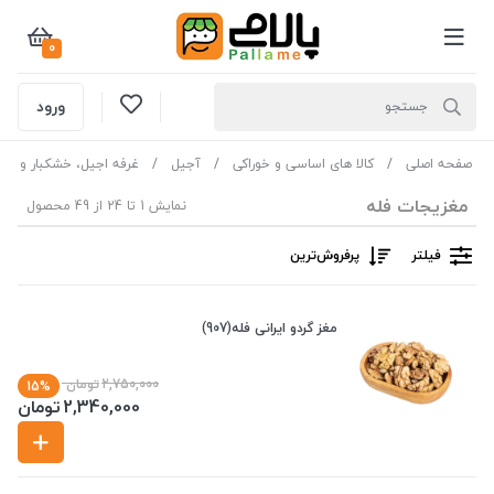
0
ورود
صفحه اصلی
کالا های اساسی و خوراکی
آجیل
غرفه اجیل، خشکبار و غل
مغزیجات فله
نمایش 1 تا 24 از 49 محصول
فیلتر
پرفروش‌ترین‌
مغز گردو ایرانی فله(907)
2,750,000
تومان
15%
2,340,000
تومان