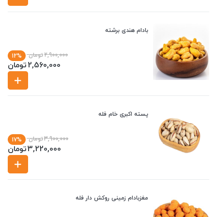
بادام هندی برشته
2,900,000
تومان
12%
2,560,000
تومان
پسته اکبری خام فله
3,900,000
تومان
17%
3,220,000
تومان
مغزبادام زمینی روکش دار فله