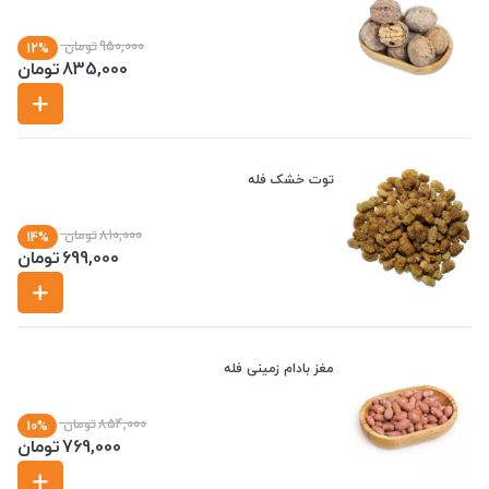
950,000
تومان
12%
835,000
تومان
توت خشک فله
810,000
تومان
14%
699,000
تومان
مغز بادام زمینی فله
854,000
تومان
10%
769,000
تومان