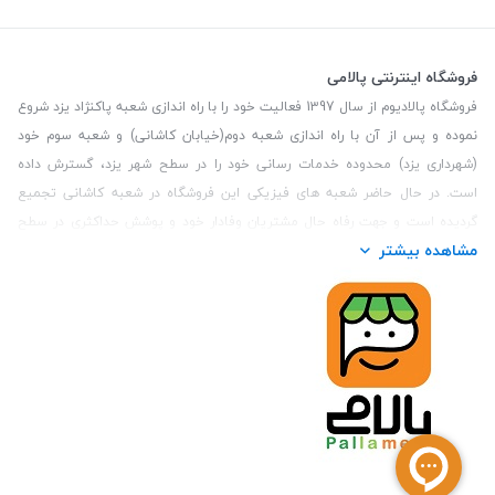
فروشگاه اینترنتی پالامی
فروشگاه پالادیوم از سال 1397 فعالیت خود را با راه اندازی شعبه پاکنژاد یزد شروع
نموده و پس از آن با راه اندازی شعبه دوم(خیابان کاشانی) و شعبه سوم خود
(شهرداری یزد) محدوده خدمات رسانی خود را در سطح شهر یزد، گسترش داده
است. در حال حاضر شعبه های فیزیکی این فروشگاه در شعبه کاشانی تجمیع
گردیده است و جهت رفاه حال مشتریان وفادار خود و پوشش حداکثری در سطح
مشاهده بیشتر
استان یزد و همچنین مشتریان سطح کشور، فروشگاه اینترنتی پالامی را راه اندازی
نموده است. هدف فروشگاه اینترنتی پالامی فراهم نمودن یک خرید اینترنتی
مطمئن، با کالاهای متنوع، باکیفیت و دارای قیمت مناسب می باشد که مشتری
بتواند در مدت زمان کوتاه کالاهای خود را سفارش داده و در زمان مورد نظر خود
تحویل بگیرد و در صورت وجود عدم تطابق سفارش و کالای تحویل شده ضمانت
بازگشت کالا هم داشته باشد. سابقه درخشان در فروش حضوری و جذب مشتریان و
انعقاد قرارداد با ارگان های دولتی و خصوصی از افتخارات این مجموعه می باشد.
یکی از مهم‌ترین دغدغه‌های کاربران خرید اینترنتی، این است که کالای خریداری
شده در زمان مورد نظر آنها بدستشان برسد، لذا فروشگاه اینترنتی پالامی این