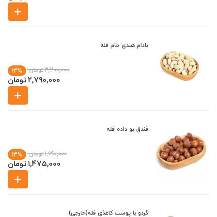
بادام هندی خام فله
3,200,000
تومان
13%
2,790,000
تومان
فندق بو داده فله
1,690,000
تومان
13%
1,475,000
تومان
گردو با پوست کاغذی فله(خارجی)