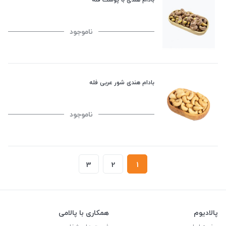
ناموجود
بادام هندی شور عربی فله
ناموجود
3
2
1
پالادیوم
همکاری با پالامی