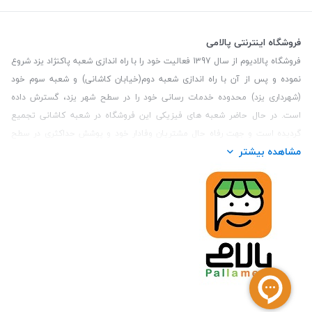
فروشگاه اینترنتی پالامی
فروشگاه پالادیوم از سال 1397 فعالیت خود را با راه اندازی شعبه پاکنژاد یزد شروع
نموده و پس از آن با راه اندازی شعبه دوم(خیابان کاشانی) و شعبه سوم خود
(شهرداری یزد) محدوده خدمات رسانی خود را در سطح شهر یزد، گسترش داده
است. در حال حاضر شعبه های فیزیکی این فروشگاه در شعبه کاشانی تجمیع
گردیده است و جهت رفاه حال مشتریان وفادار خود و پوشش حداکثری در سطح
مشاهده بیشتر
استان یزد و همچنین مشتریان سطح کشور، فروشگاه اینترنتی پالامی را راه اندازی
نموده است. هدف فروشگاه اینترنتی پالامی فراهم نمودن یک خرید اینترنتی
مطمئن، با کالاهای متنوع، باکیفیت و دارای قیمت مناسب می باشد که مشتری
بتواند در مدت زمان کوتاه کالاهای خود را سفارش داده و در زمان مورد نظر خود
تحویل بگیرد و در صورت وجود عدم تطابق سفارش و کالای تحویل شده ضمانت
بازگشت کالا هم داشته باشد. سابقه درخشان در فروش حضوری و جذب مشتریان و
انعقاد قرارداد با ارگان های دولتی و خصوصی از افتخارات این مجموعه می باشد.
یکی از مهم‌ترین دغدغه‌های کاربران خرید اینترنتی، این است که کالای خریداری
شده در زمان مورد نظر آنها بدستشان برسد، لذا فروشگاه اینترنتی پالامی این