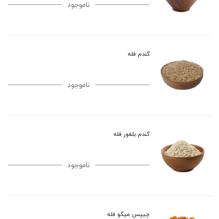
ناموجود
گندم فله
ناموجود
گندم بلغور فله
ناموجود
چیپس میگو فله