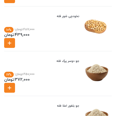
نخودچی شور فله
487,000
تومان
10%
439,000
تومان
جو دوسر پرک فله
450,000
تومان
17%
372,000
تومان
جو بلغور اعلا فله