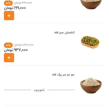
220,000
تومان
10%
199,000
تومان
کشمش سبز فله
1,040,000
تومان
10%
937,000
تومان
جو دو سر پرک فله
ناموجود