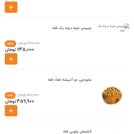
چیپس خرما درجه یک فله
760,000
تومان
15%
645,000
تومان
نخودچی دو آتیشه اعلاء فله
510,000
تومان
10%
459,900
تومان
کشمش پلویی فله