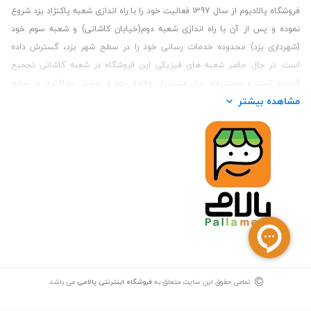
فروشگاه پالادیوم از سال 1397 فعالیت خود را با راه اندازی شعبه پاکنژاد یزد شروع
نموده و پس از آن با راه اندازی شعبه دوم(خیابان کاشانی) و شعبه سوم خود
(شهرداری یزد) محدوده خدمات رسانی خود را در سطح شهر یزد، گسترش داده
است. در حال حاضر شعبه های فیزیکی این فروشگاه در شعبه کاشانی تجمیع
گردیده است و جهت رفاه حال مشتریان وفادار خود و پوشش حداکثری در سطح
مشاهده بیشتر
استان یزد و همچنین مشتریان سطح کشور، فروشگاه اینترنتی پالامی را راه اندازی
نموده است. هدف فروشگاه اینترنتی پالامی فراهم نمودن یک خرید اینترنتی
مطمئن، با کالاهای متنوع، باکیفیت و دارای قیمت مناسب می باشد که مشتری
بتواند در مدت زمان کوتاه کالاهای خود را سفارش داده و در زمان مورد نظر خود
تحویل بگیرد و در صورت وجود عدم تطابق سفارش و کالای تحویل شده ضمانت
بازگشت کالا هم داشته باشد. سابقه درخشان در فروش حضوری و جذب مشتریان و
انعقاد قرارداد با ارگان های دولتی و خصوصی از افتخارات این مجموعه می باشد.
یکی از مهم‌ترین دغدغه‌های کاربران خرید اینترنتی، این است که کالای خریداری
شده در زمان مورد نظر آنها بدستشان برسد، لذا فروشگاه اینترنتی پالامی این
قابلیت را دارد تا علاوه بر روش تعیین روز و ساعت تحویل سفارش به مشتری،
©
روش ارسال فوری ( تحویل کمتر از 1 ساعت) را نیز در سطح استان یزد ارائه دهد.
تمامی حقوق این سایت متعلق به
فروشگاه اینترنتی پالامی
می باشد.
ارسال کالا جهت مشتریان خارج از استان یزد در حال حاضر از طریق پست انجام