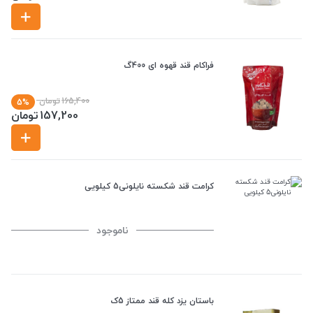
فراکام قند قهوه ای 400گ
165,400
تومان
5%
157,200
تومان
کرامت قند شکسته نایلونی5 کیلویی
ناموجود
باستان یزد کله قند ممتاز 5ک