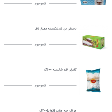
ناموجود
باستان یزد قندشکسته ممتاز 5ک
ناموجود
گلیران قند شکسته 600گ
ناموجود
مزراک حبه عناب (انواع)200گ