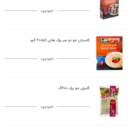
ناموجود
گلستان جو دو سر پرک هاتی کارا200 گرم
ناموجود
گلیران جو پرک 400گ
ناموجود