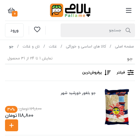
0
ورود
صفحه اصلی
کالا های اساسی و خوراکی
غلات
نان و غلات
جو
جو
نمایش 1 تا 24 از 31 محصول
فیلتر
پرفروش‌ترین‌
جو بلغور خورشید شهر
169,800
تومان
30%
118,800
تومان