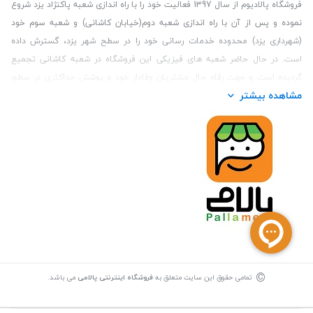
فروشگاه پالادیوم از سال 1397 فعالیت خود را با راه اندازی شعبه پاکنژاد یزد شروع
نموده و پس از آن با راه اندازی شعبه دوم(خیابان کاشانی) و شعبه سوم خود
(شهرداری یزد) محدوده خدمات رسانی خود را در سطح شهر یزد، گسترش داده
است. در حال حاضر شعبه های فیزیکی این فروشگاه در شعبه کاشانی تجمیع
گردیده است و جهت رفاه حال مشتریان وفادار خود و پوشش حداکثری در سطح
مشاهده بیشتر
استان یزد و همچنین مشتریان سطح کشور، فروشگاه اینترنتی پالامی را راه اندازی
نموده است. هدف فروشگاه اینترنتی پالامی فراهم نمودن یک خرید اینترنتی
مطمئن، با کالاهای متنوع، باکیفیت و دارای قیمت مناسب می باشد که مشتری
بتواند در مدت زمان کوتاه کالاهای خود را سفارش داده و در زمان مورد نظر خود
تحویل بگیرد و در صورت وجود عدم تطابق سفارش و کالای تحویل شده ضمانت
بازگشت کالا هم داشته باشد. سابقه درخشان در فروش حضوری و جذب مشتریان و
انعقاد قرارداد با ارگان های دولتی و خصوصی از افتخارات این مجموعه می باشد.
یکی از مهم‌ترین دغدغه‌های کاربران خرید اینترنتی، این است که کالای خریداری
شده در زمان مورد نظر آنها بدستشان برسد، لذا فروشگاه اینترنتی پالامی این
قابلیت را دارد تا علاوه بر روش تعیین روز و ساعت تحویل سفارش به مشتری،
©
روش ارسال فوری ( تحویل کمتر از 1 ساعت) را نیز در سطح استان یزد ارائه دهد.
تمامی حقوق این سایت متعلق به
فروشگاه اینترنتی پالامی
می باشد.
ارسال کالا جهت مشتریان خارج از استان یزد در حال حاضر از طریق پست انجام