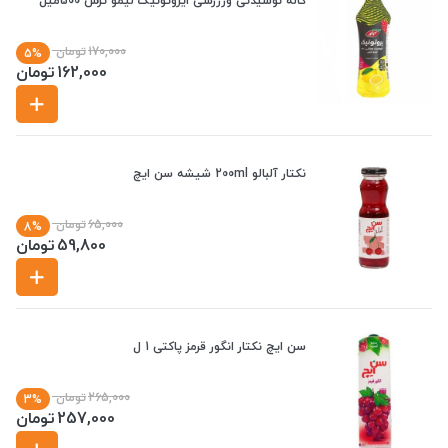
کاله نوشیدنی وررزشی ایزوتونیک لیمو ترش 500میل
170,000
تومان
5%
162,000
تومان
نکتار آلبالو 200ml شیشه سن ایچ
65,000
تومان
8%
59,800
تومان
سن ایچ نکتار انگور قرمز پاکتی 1 ل
265,000
تومان
3%
257,000
تومان