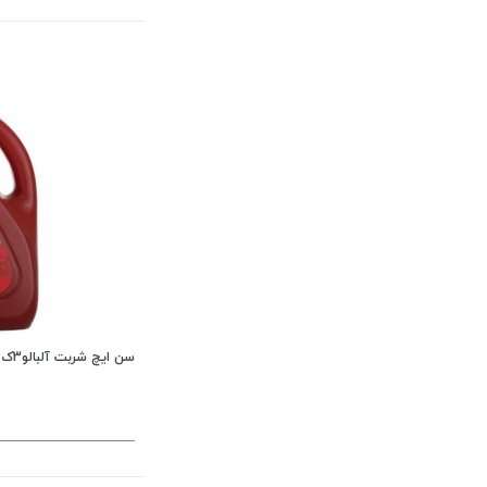
سن ایچ شربت آلبالو3ک گالن