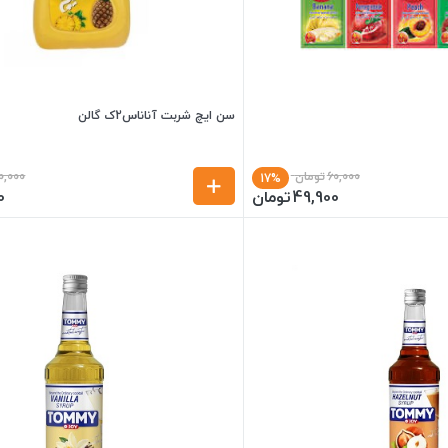
سن ایچ شربت آناناس2ک گالن
60,000
تومان
0,000
17%
49,900
تومان
0