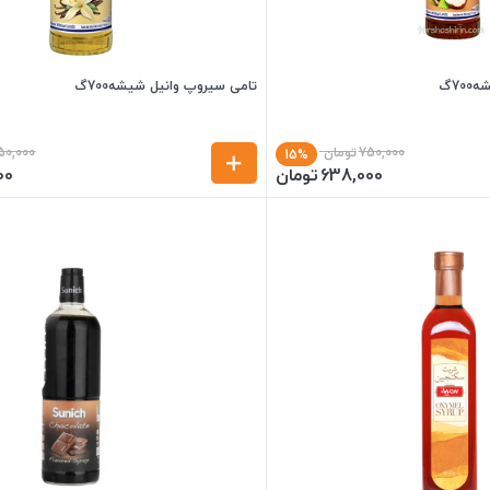
7گ
تامی سیروپ وانیل شیشه700گ
750,000
تومان
50,000
15%
638,000
تومان
00