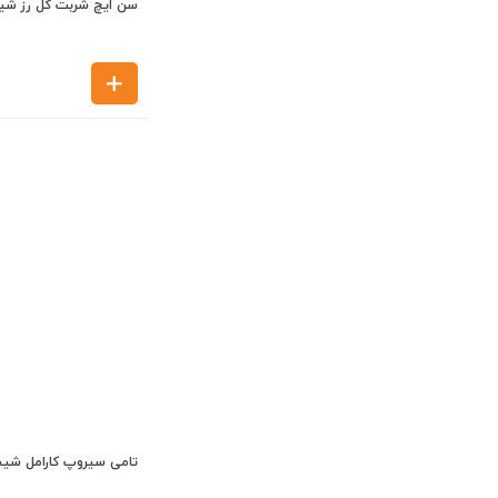
سن ایچ شربت گل رز شیشه 0
تامی سیروپ کارامل شیشه00