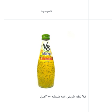
ناموجود
V8 تخم شربتی انبه شیشه 300میل