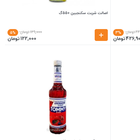
اصالت شربت سکنجبین 550گ
44
تومان
129,000
تومان
5%
3%
426,9
تومان
122,000
تومان