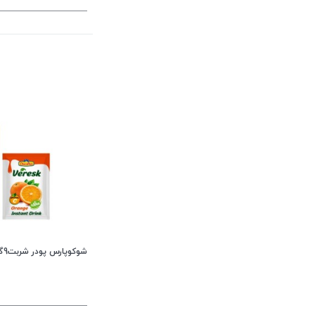
شوکوپارس پودر شربت9گ