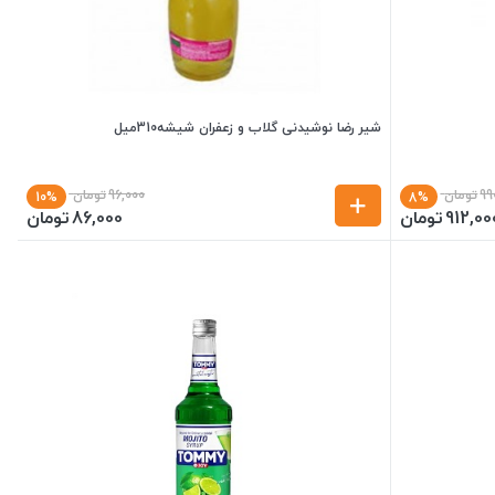
شیر رضا نوشیدنی گلاب و زعفران شیشه310میل
99
تومان
96,000
تومان
10%
8%
912,00
تومان
86,000
تومان