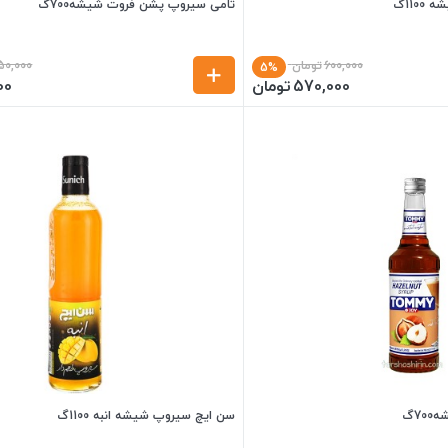
110گ
تامی سیروپ پشن فروت شیشه700گ
600,000
تومان
50,000
5%
570,000
تومان
00
7گ
سن ایچ سیروپ شیشه انبه 1100گ