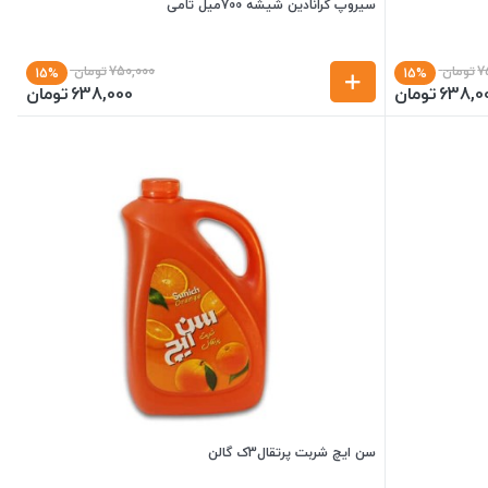
سیروپ گرانادین شیشه 700میل تامی
7
تومان
750,000
تومان
15%
15%
638,0
تومان
638,000
تومان
سن ایچ شربت پرتقال3ک گالن