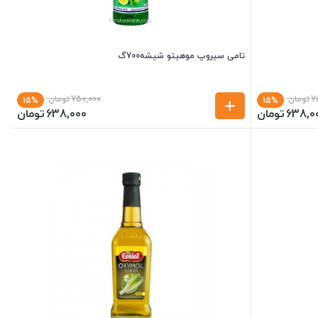
تامی سیروپ موهیتو شیشه700گ
7
تومان
750,000
تومان
15%
15%
638,0
تومان
638,000
تومان