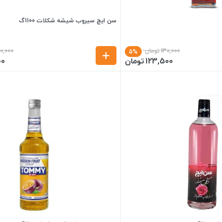
سن ایچ سیروب شیشه شکلات 1100گ
130,000
تومان
0,000
5%
123,500
تومان
00