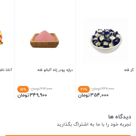
گز فله
دراژه پودر ژله آلبالو فله
آناتا تا
442,000
تومان
412,000
تومان
15%
20%
354,000
تومان
349,900
تومان
دیدگاه ها
تجربه خود را با ما به اشتراگ بگذارید