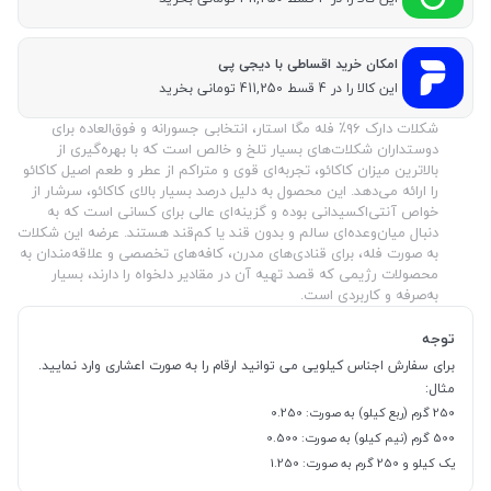
امکان خرید اقساطی با دیجی پی
این کالا را در 4 قسط 411,250 تومانی بخرید
شکلات دارک ۹۶٪ فله مگا استار، انتخابی جسورانه و فوق‌العاده برای
دوستداران شکلات‌های بسیار تلخ و خالص است که با بهره‌گیری از
بالاترین میزان کاکائو، تجربه‌ای قوی و متراکم از عطر و طعم اصیل کاکائو
را ارائه می‌دهد. این محصول به دلیل درصد بسیار بالای کاکائو، سرشار از
خواص آنتی‌اکسیدانی بوده و گزینه‌ای عالی برای کسانی است که به
دنبال میان‌وعده‌ای سالم و بدون قند یا کم‌قند هستند. عرضه این شکلات
به صورت فله، برای قنادی‌های مدرن، کافه‌های تخصصی و علاقه‌مندان به
محصولات رژیمی که قصد تهیه آن در مقادیر دلخواه را دارند، بسیار
به‌صرفه و کاربردی است.
توجه
برای سفارش اجناس کیلویی می توانید ارقام را به صورت اعشاری وارد نمایید.
مثال:
250 گرم (ربع کیلو) به صورت: 0.250
500 گرم (نیم کیلو) به صورت: 0.500
یک کیلو و 250 گرم به صورت: 1.250