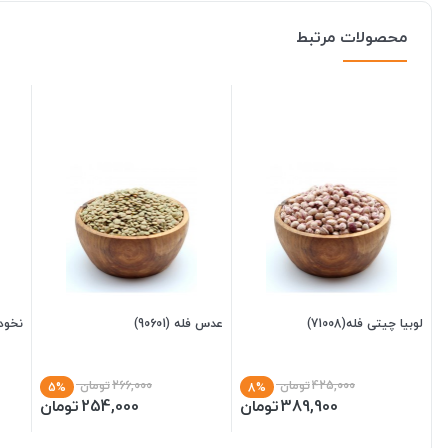
محصولات مرتبط
لوبیا چیتی فله(71008)
عدس فله (90601)
نخود 
425,000
تومان
266,000
تومان
5%
8%
389,900
تومان
254,000
تومان