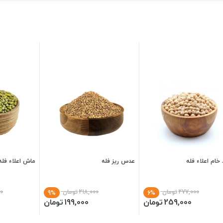
خام اعلاء فله
عدس ریز فله
ماش اعلاء فله
277,000
تومان
218,000
تومان
0
9%
6%
259,000
تومان
199,000
تومان