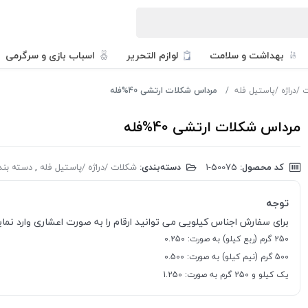
بهداشت و سلامت
لوازم التحریر
اسباب بازی و سرگرمی
 /دراژه /پاستیل فله
مرداس شکلات ارتشی 40%فله
مرداس شکلات ارتشی 40%فله
کد محصول:
‎1-50075
دسته‌بندی:
شکلات /دراژه /پاستیل فله
,
دسته بند
توجه
برای سفارش اجناس کیلویی می توانید ارقام را به صورت اعشاری وارد نمایی
250 گرم (ربع کیلو) به صورت: 0.250
500 گرم (نیم کیلو) به صورت: 0.500
یک کیلو و 250 گرم به صورت: 1.250