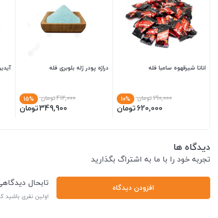
اناتا شیرقهوه سامبا فله
دراژه پودر ژله بلوبری فله
آیدین
690,000
تومان
412,000
تومان
15%
10%
620,000
تومان
349,900
تومان
دیدگاه ها
تجربه خود را با ما به اشتراگ بگذارید
تابحال دیدگاه
افزودن دیدگاه
اولین نفری باشید ک