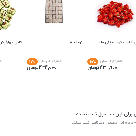
 آبنبات توت فرنگی فله
نوقا فله
تافی چهارگوش
489,000
تومان
470,000
تومان
0
10%
10%
439,900
تومان
424,000
تومان
ی برای این محصول ثبت نشده
ه درباره این محصول دیدگاهی ثبت میکند