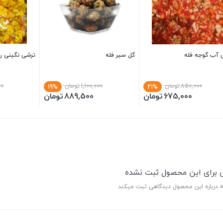
 آب گوجه فله
گل سیر فله
ترشی نگینی ری
850,000
تومان
1,100,000
تومان
00
19%
21%
675,000
تومان
889,500
تومان
ی برای این محصول ثبت نشده
ه درباره این محصول دیدگاهی ثبت میکند