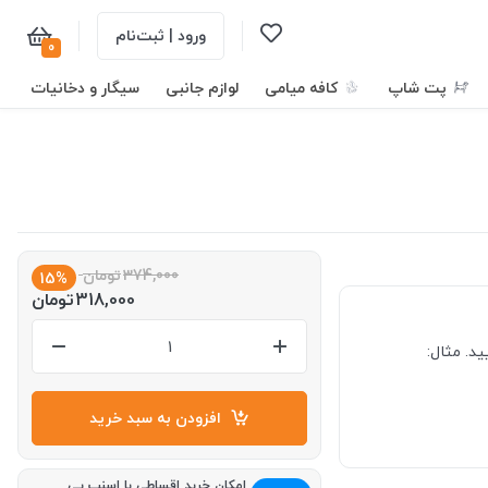
ورود | ثبت‌نام
0
پت شاپ
کافه میامی
لوازم جانبی
سیگار و دخانیات
374,000
تومان
15%
318,000
تومان
د. مثال:
افزودن به سبد خرید
امکان خرید اقساطی با اسنپ پی