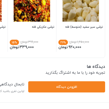
ترشی سیر سفید (متوسط) فله
ترشی مکزیکی فله
ترشی
1,250,000
تومان
399,000
تومان
15%
26%
920,000
تومان
339,000
تومان
دیدگاه ها
تجربه خود را با ما به اشتراگ بگذارید
تابحال دیدگاه
افزودن دیدگاه
اولین نفری باشید ک