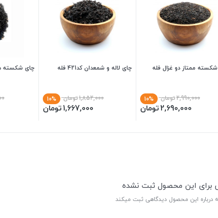
شکسته ممتاز دو غزال فله
چای لاله و شمعدان کد421 فله
چای شکسته هن
2,990,000
تومان
1,852,000
تومان
00
10%
10%
2,690,000
تومان
1,667,000
تومان
ی برای این محصول ثبت نشده
ه درباره این محصول دیدگاهی ثبت میکند