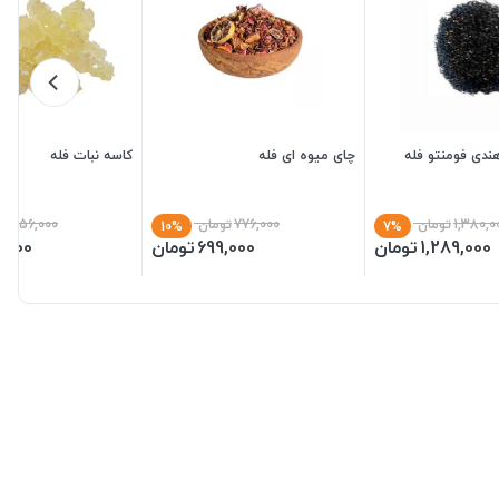
دی فومنتو فله
چای میوه ای فله
کاسه نبات فله
1,380,0
تومان
776,000
تومان
156,000
تو
10%
7%
1,289,000
تومان
699,000
تومان
,900