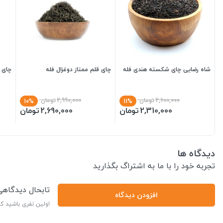
شاه رضایی چای شکسته هندی فله
چای قلم ممتاز دوغزال فله
چای 
2,600,000
تومان
2,990,000
تومان
10%
11%
2,310,000
تومان
2,690,000
تومان
دیدگاه ها
تجربه خود را با ما به اشتراگ بگذارید
تابحال دیدگاه
افزودن دیدگاه
اولین نفری باشید ک