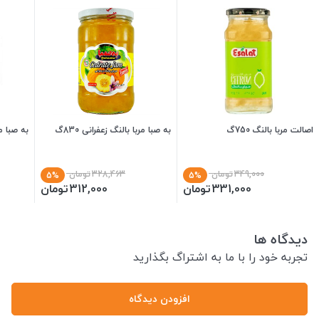
اصالت مربا بالنگ 750گ
به صبا مربا بالنگ زعفرانی 830گ
به صبا مر
349,000
تومان
328,463
تومان
5%
5%
331,000
تومان
312,000
تومان
دیدگاه ها
تجربه خود را با ما به اشتراگ بگذارید
افزودن دیدگاه