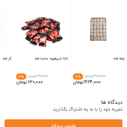
نوقا فله
اناتا شیرقهوه سامبا فله
گز فله
470,000
تومان
690,000
تومان
10%
10%
424,000
تومان
620,000
تومان
دیدگاه ها
تجربه خود را با ما به اشتراگ بگذارید
افزودن دیدگاه