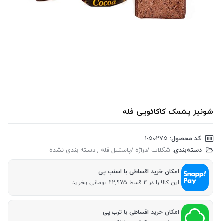
شونیز پشمک کاکائویی فله
کد محصول:
‎1-50275
دسته‌بندی:
شکلات /دراژه /پاستیل فله
,
دسته بندی نشده
امکان خرید اقساطی با اسنپ پی
این کالا را در 4 قسط 22,975 تومانی بخرید
امکان خرید اقساطی با ترب پی