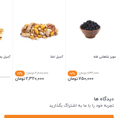
مویز شاهانی فله
آجیل اعلا
آجیل زم
834,000
تومان
2,800,000
تومان
17%
10%
750,000
تومان
2,320,000
تومان
دیدگاه ها
تجربه خود را با ما به اشتراگ بگذارید