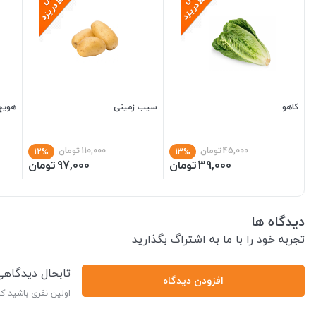
کاهو
سیب زمینی
هویج
45,000
تومان
110,000
تومان
12%
13%
39,000
تومان
97,000
تومان
دیدگاه ها
تجربه خود را با ما به اشتراگ بگذارید
تابحال دیدگاه
افزودن دیدگاه
اولین نفری باشید ک