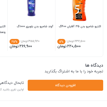
اکتیو شامپو بدن 5*1 آقایان 400گ
آوند شامپو بدن بلوبری 1000گ
اکتیو
ونعنا400م
232,500
تومان
355,920
تومان
25%
5%
220,500
تومان
266,900
تومان
دیدگاه ها
تجربه خود را با ما به اشتراگ بگذارید
تابحال دیدگاه
افزودن دیدگاه
اولین نفری باشید ک