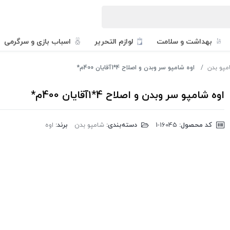
بهداشت و سلامت
لوازم التحریر
اسباب بازی و سرگرمی
مپو بدن
اوه شامپو سر وبدن و اصلاح 4*1آقایان 400م*
اوه شامپو سر وبدن و اصلاح 4*1آقایان 400م*
کد محصول:
‎1-16045
دسته‌بندی:
شامپو بدن
برند:
اوه