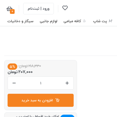
ورود | ثبت‌نام
0
پت شاپ
کافه میامی
لوازم جانبی
سیگار و دخانیات
218,330
تومان
5%
207,000
تومان
افزودن به سبد خرید
امکان خرید اقساطی با اسنپ پی