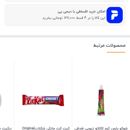
امکان خرید اقساطی با دیجی پی
این کالا را در 4 قسط 167,000 تومانی بخرید
محصولات مرتبط
شوکو پارس کرم کاکائو تیوپی فندقی
کیت کت چانکی شکلاتOriginal
درکیت ش