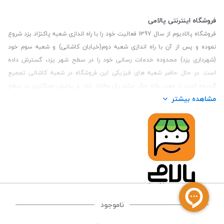
فروشگاه اینترنتی پالامی
فروشگاه پالادیوم از سال 1397 فعالیت خود را با راه اندازی شعبه پاکنژاد یزد شروع
نموده و پس از آن با راه اندازی شعبه دوم(خیابان کاشانی) و شعبه سوم خود
(شهرداری یزد) محدوده خدمات رسانی خود را در سطح شهر یزد، گسترش داده
است. در حال حاضر شعبه های فیزیکی این فروشگاه در شعبه کاشانی تجمیع
گردیده است و جهت رفاه حال مشتریان وفادار خود و پوشش حداکثری در سطح
مشاهده بیشتر
استان یزد و همچنین مشتریان سطح کشور، فروشگاه اینترنتی پالامی را راه اندازی
نموده است. هدف فروشگاه اینترنتی پالامی فراهم نمودن یک خرید اینترنتی
مطمئن، با کالاهای متنوع، باکیفیت و دارای قیمت مناسب می باشد که مشتری
بتواند در مدت زمان کوتاه کالاهای خود را سفارش داده و در زمان مورد نظر خود
تحویل بگیرد و در صورت وجود عدم تطابق سفارش و کالای تحویل شده ضمانت
بازگشت کالا هم داشته باشد. سابقه درخشان در فروش حضوری و جذب مشتریان و
انعقاد قرارداد با ارگان های دولتی و خصوصی از افتخارات این مجموعه می باشد.
یکی از مهم‌ترین دغدغه‌های کاربران خرید اینترنتی، این است که کالای خریداری
شده در زمان مورد نظر آنها بدستشان برسد، لذا فروشگاه اینترنتی پالامی این
ناموجود
قابلیت را دارد تا علاوه بر روش تعیین روز و ساعت تحویل سفارش به مشتری،