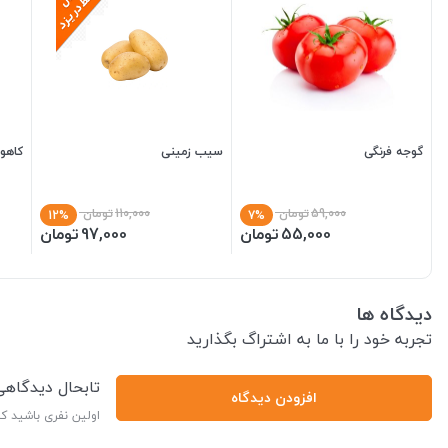
گوجه فرنگی
سیب زمینی
کاهو
59,000
تومان
110,000
تومان
12%
7%
55,000
تومان
97,000
تومان
دیدگاه ها
تجربه خود را با ما به اشتراگ بگذارید
تابحال دیدگاه
افزودن دیدگاه
اولین نفری باشید ک