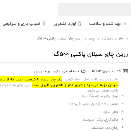
بهداشت و سلامت
لوازم التحریر
اسباب بازی و سرگرمی
چای و دمنوش
چای
زرین چای سیلان پاکتی 500گ
زرین چای سیلان پاکتی 500گ
کد محصول:
‎1-15212
دسته‌بندی:
چای
برند:
زرین
چای زرین سیلان پاکتی 500 گرمی،
یک چای سیاه با کیفیت است که از مرغو
سیلان تهیه می‌شود و دارای عطر و طعم بی‌نظیری است
.
پاکت عرضه می‌شود
نوع:
چای سیاه شکسته.
طعم:
ساده (بدون طعم افزوده).
عطر:
ندارد.
ماندگاری رنگ:
متوسط.
زمان دم:
متوسط.