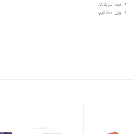
مبدا:
سریلانکا.
وزن:
500 گرم.