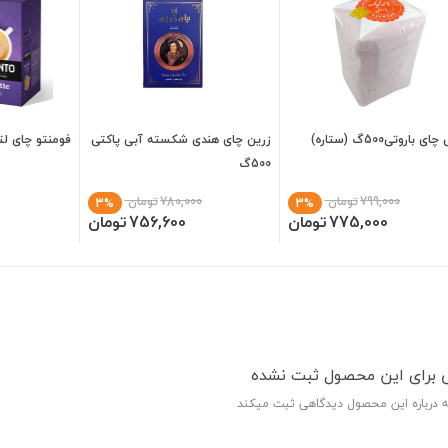
ی باروتی500گ (ستاره)
زرین چای هندی شکسته آبی پاکتی
فومنتو چای لته
500گ
799,000
تومان
780,000
تومان
3%
3%
775,000
تومان
756,600
تومان
ی برای این محصول ثبت نشده
ه درباره این محصول دیدگاهی ثبت میکند