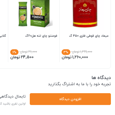
میعاد چای قوطی فلزی 450 گ
فومنتو چای لته هل20گ
گلابی چا
1,299,000
تومان
26,000
تومان
6%
3%
1,260,000
تومان
24,500
تومان
دیدگاه ها
تجربه خود را با ما به اشتراگ بگذارید
تابحال دیدگاه
افزودن دیدگاه
اولین نفری باشید ک