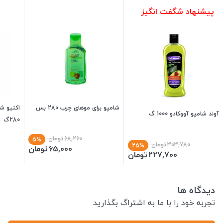
پیشنهاد شگفت انگیز
شامپو برای موهای چرب 280 بس
آوند شامپو آووکادو 1000 گ
280گ
68,260
تومان
5%
303,780
تومان
25%
65,000
تومان
227,700
تومان
دیدگاه ها
تجربه خود را با ما به اشتراگ بگذارید