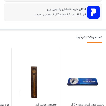
امکان خرید اقساطی با دیجی پی
این کالا را در 4 قسط 81,250 تومانی بخرید
محصولات مرتبط
ناندیتا عود فیری دریم 50گ
جاعودی چوبی گرد
عود پرشی