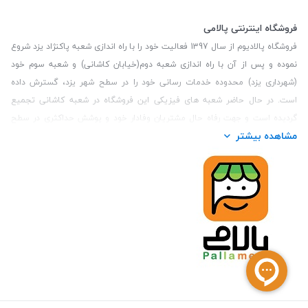
فروشگاه اینترنتی پالامی
فروشگاه پالادیوم از سال 1397 فعالیت خود را با راه اندازی شعبه پاکنژاد یزد شروع
نموده و پس از آن با راه اندازی شعبه دوم(خیابان کاشانی) و شعبه سوم خود
(شهرداری یزد) محدوده خدمات رسانی خود را در سطح شهر یزد، گسترش داده
است. در حال حاضر شعبه های فیزیکی این فروشگاه در شعبه کاشانی تجمیع
گردیده است و جهت رفاه حال مشتریان وفادار خود و پوشش حداکثری در سطح
مشاهده بیشتر
استان یزد و همچنین مشتریان سطح کشور، فروشگاه اینترنتی پالامی را راه اندازی
نموده است. هدف فروشگاه اینترنتی پالامی فراهم نمودن یک خرید اینترنتی
مطمئن، با کالاهای متنوع، باکیفیت و دارای قیمت مناسب می باشد که مشتری
بتواند در مدت زمان کوتاه کالاهای خود را سفارش داده و در زمان مورد نظر خود
تحویل بگیرد و در صورت وجود عدم تطابق سفارش و کالای تحویل شده ضمانت
بازگشت کالا هم داشته باشد. سابقه درخشان در فروش حضوری و جذب مشتریان و
انعقاد قرارداد با ارگان های دولتی و خصوصی از افتخارات این مجموعه می باشد.
یکی از مهم‌ترین دغدغه‌های کاربران خرید اینترنتی، این است که کالای خریداری
شده در زمان مورد نظر آنها بدستشان برسد، لذا فروشگاه اینترنتی پالامی این
قابلیت را دارد تا علاوه بر روش تعیین روز و ساعت تحویل سفارش به مشتری،