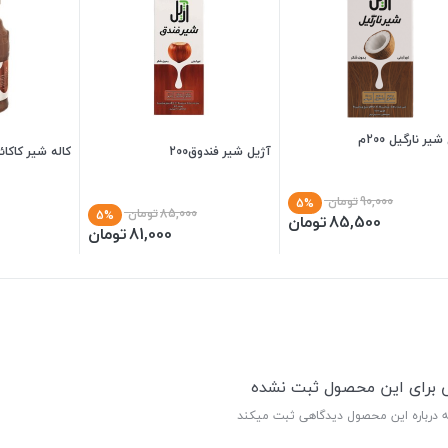
یر نارگیل 200م
آژیل شیر فندوق200
کاله شیر کاکائو 00
90,000
تومان
5%
85,000
تومان
5%
85,500
تومان
81,000
تومان
ی برای این محصول ثبت نشده
ه درباره این محصول دیدگاهی ثبت میکند