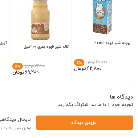
روزانه شیر قهوه 200ml
آژیل ش
کاله شیر قهوه بطری 200میل
45,000
تومان
5%
72,900
تومان
5%
42,800
تومان
69,200
تومان
دیدگاه ها
تجربه خود را با ما به اشتراگ بگذارید
تابحال دیدگاه
افزودن دیدگاه
اولین نفری باشید ک