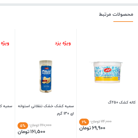
محصولات مرتبط
ویژه یزد
ویژه 
کاله کشک 250گ
سمیه کشک خشک تنقلاتی استوانه
سمیه کش
ای 130 گرم
74,000
تومان
6%
170,000
تومان
5%
69,900
تومان
161,500
تومان