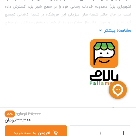
(شهرداری یزد) محدوده خدمات رسانی خود را در سطح شهر یزد، گسترش داده
است. در حال حاضر شعبه های فیزیکی این فروشگاه در شعبه کاشانی تجمیع
گردیده است و جهت رفاه حال مشتریان وفادار خود و پوشش حداکثری در سطح
مشاهده بیشتر
استان یزد و همچنین مشتریان سطح کشور، فروشگاه اینترنتی پالامی را راه اندازی
نموده است. هدف فروشگاه اینترنتی پالامی فراهم نمودن یک خرید اینترنتی
مطمئن، با کالاهای متنوع، باکیفیت و دارای قیمت مناسب می باشد که مشتری
بتواند در مدت زمان کوتاه کالاهای خود را سفارش داده و در زمان مورد نظر خود
تحویل بگیرد و در صورت وجود عدم تطابق سفارش و کالای تحویل شده ضمانت
بازگشت کالا هم داشته باشد. سابقه درخشان در فروش حضوری و جذب مشتریان و
انعقاد قرارداد با ارگان های دولتی و خصوصی از افتخارات این مجموعه می باشد.
یکی از مهم‌ترین دغدغه‌های کاربران خرید اینترنتی، این است که کالای خریداری
شده در زمان مورد نظر آنها بدستشان برسد، لذا فروشگاه اینترنتی پالامی این
قابلیت را دارد تا علاوه بر روش تعیین روز و ساعت تحویل سفارش به مشتری،
©
روش ارسال فوری ( تحویل کمتر از 1 ساعت) را نیز در سطح استان یزد ارائه دهد.
تمامی حقوق این سایت متعلق به
فروشگاه اینترنتی پالامی
می باشد.
35,000
تومان
5%
ارسال کالا جهت مشتریان خارج از استان یزد در حال حاضر از طریق پست انجام
33,300
تومان
می پذیرد.
افزودن به سبد خرید
مشتریان عزیز می توانند در تمامی روزهای هفته و تمامی شبانه روز سفارش خود