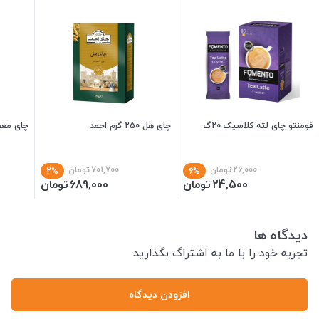
فومنتو چای لته کلاسیک 20گ
چای هل 250 گرم احمد
چای معطر مخ
26,000
تومان
701,700
تومان
2%
6%
24,500
تومان
689,000
تومان
دیدگاه ها
تجربه خود را با ما به اشتراگ بگذارید
افزودن دیدگاه