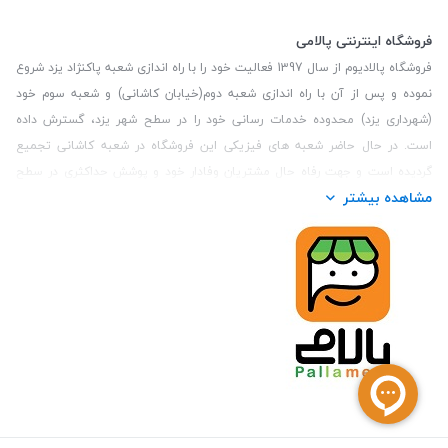
فروشگاه اینترنتی پالامی
فروشگاه پالادیوم از سال 1397 فعالیت خود را با راه اندازی شعبه پاکنژاد یزد شروع
نموده و پس از آن با راه اندازی شعبه دوم(خیابان کاشانی) و شعبه سوم خود
(شهرداری یزد) محدوده خدمات رسانی خود را در سطح شهر یزد، گسترش داده
است. در حال حاضر شعبه های فیزیکی این فروشگاه در شعبه کاشانی تجمیع
گردیده است و جهت رفاه حال مشتریان وفادار خود و پوشش حداکثری در سطح
مشاهده بیشتر
استان یزد و همچنین مشتریان سطح کشور، فروشگاه اینترنتی پالامی را راه اندازی
نموده است. هدف فروشگاه اینترنتی پالامی فراهم نمودن یک خرید اینترنتی
مطمئن، با کالاهای متنوع، باکیفیت و دارای قیمت مناسب می باشد که مشتری
بتواند در مدت زمان کوتاه کالاهای خود را سفارش داده و در زمان مورد نظر خود
تحویل بگیرد و در صورت وجود عدم تطابق سفارش و کالای تحویل شده ضمانت
بازگشت کالا هم داشته باشد. سابقه درخشان در فروش حضوری و جذب مشتریان و
انعقاد قرارداد با ارگان های دولتی و خصوصی از افتخارات این مجموعه می باشد.
یکی از مهم‌ترین دغدغه‌های کاربران خرید اینترنتی، این است که کالای خریداری
شده در زمان مورد نظر آنها بدستشان برسد، لذا فروشگاه اینترنتی پالامی این
قابلیت را دارد تا علاوه بر روش تعیین روز و ساعت تحویل سفارش به مشتری،