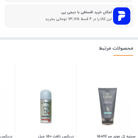
امکان خرید اقساطی با دیجی پی
این کالا را در 4 قسط 73,125 تومانی بخرید
محصولات مرتبط
سینره ژل موی سر 150ml
دریکس تافت 150 میل
دریکس تاف