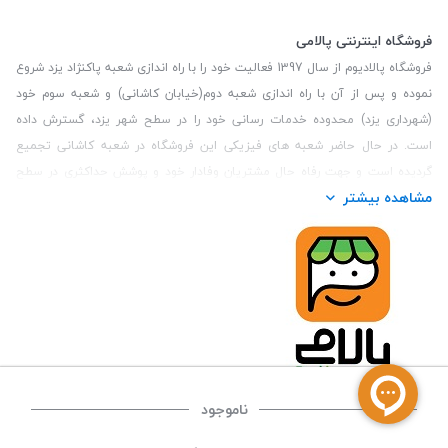
فروشگاه اینترنتی پالامی
فروشگاه پالادیوم از سال 1397 فعالیت خود را با راه اندازی شعبه پاکنژاد یزد شروع
نموده و پس از آن با راه اندازی شعبه دوم(خیابان کاشانی) و شعبه سوم خود
(شهرداری یزد) محدوده خدمات رسانی خود را در سطح شهر یزد، گسترش داده
است. در حال حاضر شعبه های فیزیکی این فروشگاه در شعبه کاشانی تجمیع
گردیده است و جهت رفاه حال مشتریان وفادار خود و پوشش حداکثری در سطح
مشاهده بیشتر
استان یزد و همچنین مشتریان سطح کشور، فروشگاه اینترنتی پالامی را راه اندازی
نموده است. هدف فروشگاه اینترنتی پالامی فراهم نمودن یک خرید اینترنتی
مطمئن، با کالاهای متنوع، باکیفیت و دارای قیمت مناسب می باشد که مشتری
بتواند در مدت زمان کوتاه کالاهای خود را سفارش داده و در زمان مورد نظر خود
تحویل بگیرد و در صورت وجود عدم تطابق سفارش و کالای تحویل شده ضمانت
بازگشت کالا هم داشته باشد. سابقه درخشان در فروش حضوری و جذب مشتریان و
انعقاد قرارداد با ارگان های دولتی و خصوصی از افتخارات این مجموعه می باشد.
یکی از مهم‌ترین دغدغه‌های کاربران خرید اینترنتی، این است که کالای خریداری
شده در زمان مورد نظر آنها بدستشان برسد، لذا فروشگاه اینترنتی پالامی این
ناموجود
قابلیت را دارد تا علاوه بر روش تعیین روز و ساعت تحویل سفارش به مشتری،