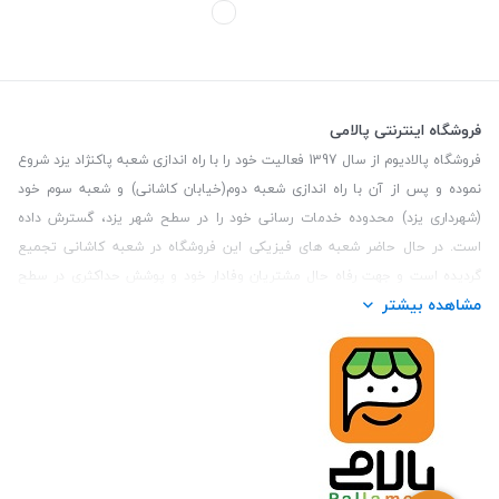
فروشگاه اینترنتی پالامی
فروشگاه پالادیوم از سال 1397 فعالیت خود را با راه اندازی شعبه پاکنژاد یزد شروع
نموده و پس از آن با راه اندازی شعبه دوم(خیابان کاشانی) و شعبه سوم خود
(شهرداری یزد) محدوده خدمات رسانی خود را در سطح شهر یزد، گسترش داده
است. در حال حاضر شعبه های فیزیکی این فروشگاه در شعبه کاشانی تجمیع
گردیده است و جهت رفاه حال مشتریان وفادار خود و پوشش حداکثری در سطح
مشاهده بیشتر
استان یزد و همچنین مشتریان سطح کشور، فروشگاه اینترنتی پالامی را راه اندازی
نموده است. هدف فروشگاه اینترنتی پالامی فراهم نمودن یک خرید اینترنتی
مطمئن، با کالاهای متنوع، باکیفیت و دارای قیمت مناسب می باشد که مشتری
بتواند در مدت زمان کوتاه کالاهای خود را سفارش داده و در زمان مورد نظر خود
تحویل بگیرد و در صورت وجود عدم تطابق سفارش و کالای تحویل شده ضمانت
بازگشت کالا هم داشته باشد. سابقه درخشان در فروش حضوری و جذب مشتریان و
انعقاد قرارداد با ارگان های دولتی و خصوصی از افتخارات این مجموعه می باشد.