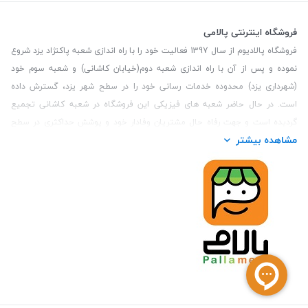
فروشگاه اینترنتی پالامی
فروشگاه پالادیوم از سال 1397 فعالیت خود را با راه اندازی شعبه پاکنژاد یزد شروع
نموده و پس از آن با راه اندازی شعبه دوم(خیابان کاشانی) و شعبه سوم خود
(شهرداری یزد) محدوده خدمات رسانی خود را در سطح شهر یزد، گسترش داده
است. در حال حاضر شعبه های فیزیکی این فروشگاه در شعبه کاشانی تجمیع
گردیده است و جهت رفاه حال مشتریان وفادار خود و پوشش حداکثری در سطح
مشاهده بیشتر
استان یزد و همچنین مشتریان سطح کشور، فروشگاه اینترنتی پالامی را راه اندازی
نموده است. هدف فروشگاه اینترنتی پالامی فراهم نمودن یک خرید اینترنتی
مطمئن، با کالاهای متنوع، باکیفیت و دارای قیمت مناسب می باشد که مشتری
بتواند در مدت زمان کوتاه کالاهای خود را سفارش داده و در زمان مورد نظر خود
تحویل بگیرد و در صورت وجود عدم تطابق سفارش و کالای تحویل شده ضمانت
بازگشت کالا هم داشته باشد. سابقه درخشان در فروش حضوری و جذب مشتریان و
انعقاد قرارداد با ارگان های دولتی و خصوصی از افتخارات این مجموعه می باشد.
یکی از مهم‌ترین دغدغه‌های کاربران خرید اینترنتی، این است که کالای خریداری
شده در زمان مورد نظر آنها بدستشان برسد، لذا فروشگاه اینترنتی پالامی این
قابلیت را دارد تا علاوه بر روش تعیین روز و ساعت تحویل سفارش به مشتری،