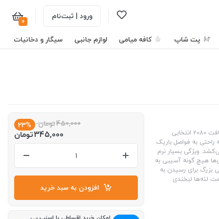
ورود | ثبت‌نام
0
پت شاپ
کافه میامی
لوازم جانبی
سیگار و دخانیات
450,000
تومان
23%
برای تجربه یک پاکسازی حرفه‌ای و در عین حال ملایم مسواک کراس اکشن سافت 2080 انتخابی
345,000
تومان
 راحتی به فواصل باریک
ی‌کشد. ویژگی بسیار نرم
‌ها هیچ گونه آسیبی به
ما وارد نشود. طراحی مسواک کراس اکشن سافت 2080 گامی بزرگ برای رسیدن به
ت لثه‌ها لبخندی
افزودن به سبد خرید
امکان خرید اقساطی با اسنپ پی