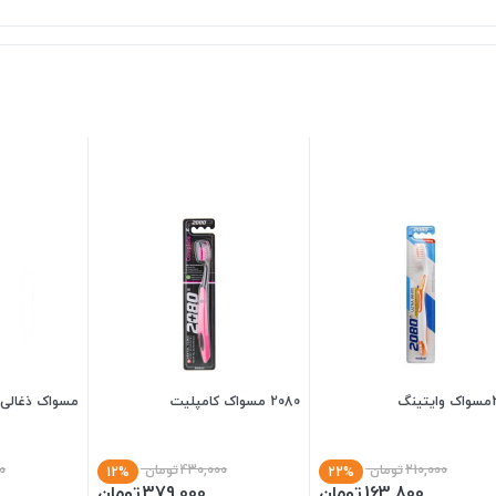
نگ
2080 مسواک کامپلیت
مسواک ذغالی تیپ
210,000
تومان
430,000
تومان
0
12%
22%
163,800
تومان
379,000
تومان