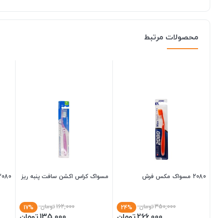
محصولات مرتبط
2080 مسواک مکس فرش
مسواک کراس اکشن سافت پنبه ریز
2080مسواک وایتی
350,000
تومان
162,000
تومان
17%
24%
266,000
تومان
135,000
تومان