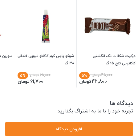
درکیت شکلات تک انگشتی
شوکو پارس کرم کاکائو تیوپی فندقی
سوربن شو
کاکائویی تلخ 25گ
30 گ
45,000
تومان
65,000
تومان
5%
5%
42,800
تومان
61,700
تومان
دیدگاه ها
تجربه خود را با ما به اشتراگ بگذارید
افزودن دیدگاه