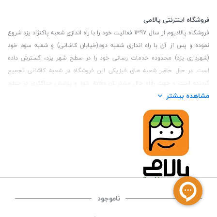
فروشگاه اینترنتی پالامی
فروشگاه پالادیوم از سال 1397 فعالیت خود را با راه اندازی شعبه پاکنژاد یزد شروع
نموده و پس از آن با راه اندازی شعبه دوم(خیابان کاشانی) و شعبه سوم خود
(شهرداری یزد) محدوده خدمات رسانی خود را در سطح شهر یزد، گسترش داده
است. در حال حاضر شعبه های فیزیکی این فروشگاه در شعبه کاشانی تجمیع
گردیده است و جهت رفاه حال مشتریان وفادار خود و پوشش حداکثری در سطح
مشاهده بیشتر
استان یزد و همچنین مشتریان سطح کشور، فروشگاه اینترنتی پالامی را راه اندازی
نموده است. هدف فروشگاه اینترنتی پالامی فراهم نمودن یک خرید اینترنتی
مطمئن، با کالاهای متنوع، باکیفیت و دارای قیمت مناسب می باشد که مشتری
بتواند در مدت زمان کوتاه کالاهای خود را سفارش داده و در زمان مورد نظر خود
تحویل بگیرد و در صورت وجود عدم تطابق سفارش و کالای تحویل شده ضمانت
بازگشت کالا هم داشته باشد. سابقه درخشان در فروش حضوری و جذب مشتریان و
انعقاد قرارداد با ارگان های دولتی و خصوصی از افتخارات این مجموعه می باشد.
یکی از مهم‌ترین دغدغه‌های کاربران خرید اینترنتی، این است که کالای خریداری
شده در زمان مورد نظر آنها بدستشان برسد، لذا فروشگاه اینترنتی پالامی این
ناموجود
قابلیت را دارد تا علاوه بر روش تعیین روز و ساعت تحویل سفارش به مشتری،