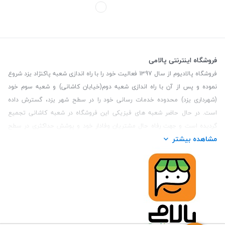
فروشگاه اینترنتی پالامی
فروشگاه پالادیوم از سال 1397 فعالیت خود را با راه اندازی شعبه پاکنژاد یزد شروع
نموده و پس از آن با راه اندازی شعبه دوم(خیابان کاشانی) و شعبه سوم خود
(شهرداری یزد) محدوده خدمات رسانی خود را در سطح شهر یزد، گسترش داده
است. در حال حاضر شعبه های فیزیکی این فروشگاه در شعبه کاشانی تجمیع
گردیده است و جهت رفاه حال مشتریان وفادار خود و پوشش حداکثری در سطح
مشاهده بیشتر
استان یزد و همچنین مشتریان سطح کشور، فروشگاه اینترنتی پالامی را راه اندازی
نموده است. هدف فروشگاه اینترنتی پالامی فراهم نمودن یک خرید اینترنتی
مطمئن، با کالاهای متنوع، باکیفیت و دارای قیمت مناسب می باشد که مشتری
بتواند در مدت زمان کوتاه کالاهای خود را سفارش داده و در زمان مورد نظر خود
تحویل بگیرد و در صورت وجود عدم تطابق سفارش و کالای تحویل شده ضمانت
بازگشت کالا هم داشته باشد. سابقه درخشان در فروش حضوری و جذب مشتریان و
انعقاد قرارداد با ارگان های دولتی و خصوصی از افتخارات این مجموعه می باشد.