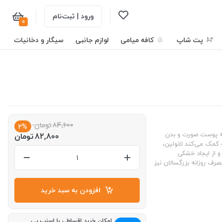
ورود | ثبت‌نام
0
پت شاپ
کافه میامی
لوازم جانبی
سیگار و دخانیات
84,600
تومان
2%
ک‌سازی روزانه پوست صورت و بدن
82,800
تومان
کمک می‌کند لانولین،
 از ایجاد خشکی
ف روزانه بزرگسالان نیز
افزودن به سبد خرید
امکان خرید اقساطی با اسنپ پی