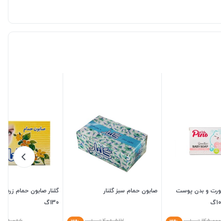
ورت و بدن پوست
صابون حمام سبز گلنار
گلنار صابون حمام زرد سل
130گ