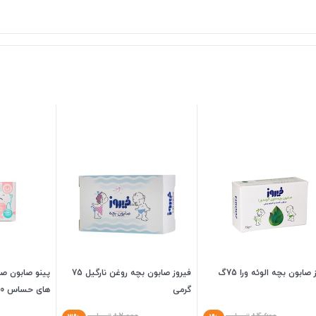
 صابون بچه الوئه ورا 75گ
فیروز صابون بچه روغن نارگیل 75
پینو صابون ص
گرمی
های حساس 100گ