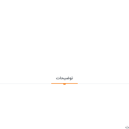
توضیحات
ست