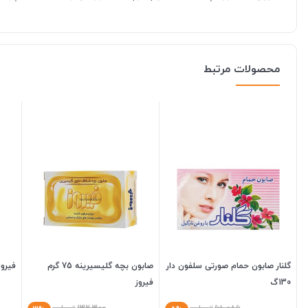
محصولات مرتبط
گلنار صابون حمام صورتی سلفون دار
صابون بچه گلیسیرینه 75 گرم
فیروز
130گ
فیروز