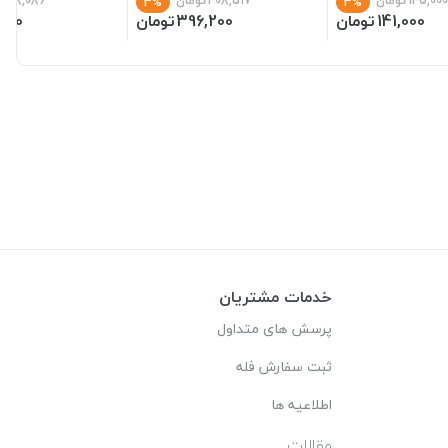
145,000
تومان
408,517
تومان
68,086
تو
3%
3%
141,000
تومان
396,200
تومان
,600
خدمات مشتریان
پرسش های متداول
ثبت سفارش فله
اطلاعیه ها
مقالات