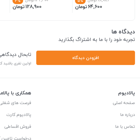
68,086
تومان
132,300
تومان
3%
5%
64,600
تومان
128,900
تومان
دیدگاه ها
تجربه خود را با ما به اشتراگ بگذارید
تابحال دیدگاه
افزودن دیدگاه
اولین نفری باشید ک
پالادیوم
همکاری با پالام
صفحه اصلی
فرصت های شغلی
درباره ما
پالادیوم کارت
تماس با ما
فروش اقساطی
درخواست تامین کا