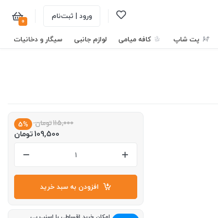
ورود | ثبت‌نام
0
پت شاپ
کافه میامی
لوازم جانبی
سیگار و دخانیات
115,000
تومان
5%
109,500
تومان
افزودن به سبد خرید
امکان خرید اقساطی با اسنپ پی