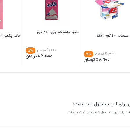
بصیر خامه کم چرب 200 گرم
انه 100 گرم رامک
خامه پاکتی 200ml کاله اسلیم
90,000
تومان
5%
62,000
تومان
5%
85,500
تومان
58,900
تومان
ی برای این محصول ثبت نشده
ه درباره این محصول دیدگاهی ثبت میکند