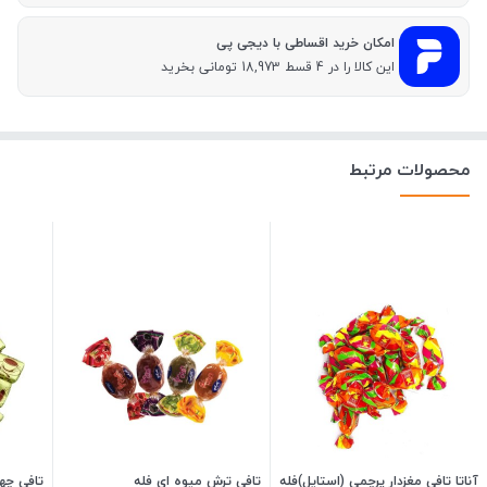
امکان خرید اقساطی با دیجی پی
این کالا را در 4 قسط 18,973 تومانی بخرید
محصولات مرتبط
آناتا تافی مغزدار پرچمی (استایل)فله
تافی ترش میوه ای فله
تافی چه