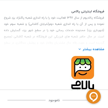
فروشگاه اینترنتی پالامی
فروشگاه پالادیوم از سال 1397 فعالیت خود را با راه اندازی شعبه پاکنژاد یزد شروع
نموده و پس از آن با راه اندازی شعبه دوم(خیابان کاشانی) و شعبه سوم خود
(شهرداری یزد) محدوده خدمات رسانی خود را در سطح شهر یزد، گسترش داده
است. در حال حاضر شعبه های فیزیکی این فروشگاه در شعبه کاشانی تجمیع
گردیده است و جهت رفاه حال مشتریان وفادار خود و پوشش حداکثری در سطح
مشاهده بیشتر
استان یزد و همچنین مشتریان سطح کشور، فروشگاه اینترنتی پالامی را راه اندازی
نموده است. هدف فروشگاه اینترنتی پالامی فراهم نمودن یک خرید اینترنتی
مطمئن، با کالاهای متنوع، باکیفیت و دارای قیمت مناسب می باشد که مشتری
بتواند در مدت زمان کوتاه کالاهای خود را سفارش داده و در زمان مورد نظر خود
تحویل بگیرد و در صورت وجود عدم تطابق سفارش و کالای تحویل شده ضمانت
بازگشت کالا هم داشته باشد. سابقه درخشان در فروش حضوری و جذب مشتریان و
انعقاد قرارداد با ارگان های دولتی و خصوصی از افتخارات این مجموعه می باشد.
یکی از مهم‌ترین دغدغه‌های کاربران خرید اینترنتی، این است که کالای خریداری
شده در زمان مورد نظر آنها بدستشان برسد، لذا فروشگاه اینترنتی پالامی این
ناموجود
قابلیت را دارد تا علاوه بر روش تعیین روز و ساعت تحویل سفارش به مشتری،