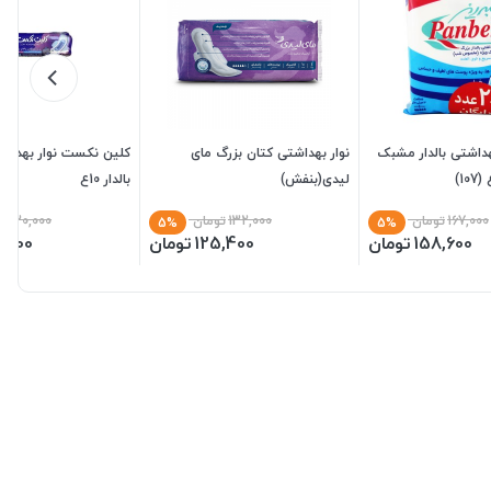
بهداشتی بالدار مشبک
نوار بهداشتی کتان بزرگ مای
کلین نکست نوار بهداش
لیدی(بنفش)
بالدار 10ع
167,000
تومان
132,000
تومان
130,000
تو
5%
5%
158,600
تومان
125,400
تومان
,900