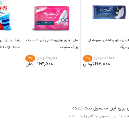
یدی نواربهداشتی سورمه ای
مای لیدی نواربهداشتی نیو کلاسیک
پنبه ریز نوار 
 بزرگ
بزرگ مشبک
شبانه نازک 10ع (107)
171,500
تومان
168,000
تومان
3%
2%
167,800
تومان
163,500
تومان
ی برای این محصول ثبت نشده
ه درباره این محصول دیدگاهی ثبت میکند