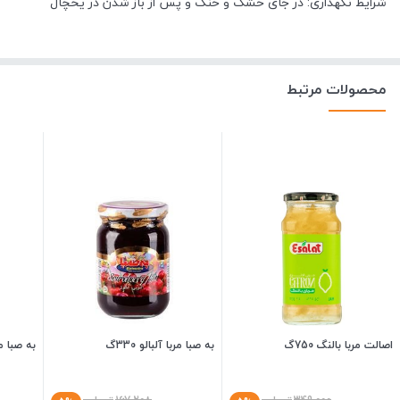
شرایط نگهداری: در جای خشک و خنک و پس از باز شدن در یخچال
محصولات مرتبط
اصالت مربا بالنگ 750گ
به صبا مربا آلبالو 330گ
به صبا مرب