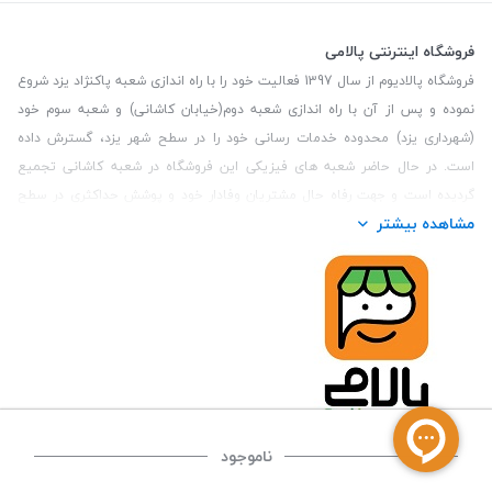
فروشگاه اینترنتی پالامی
فروشگاه پالادیوم از سال 1397 فعالیت خود را با راه اندازی شعبه پاکنژاد یزد شروع
نموده و پس از آن با راه اندازی شعبه دوم(خیابان کاشانی) و شعبه سوم خود
(شهرداری یزد) محدوده خدمات رسانی خود را در سطح شهر یزد، گسترش داده
است. در حال حاضر شعبه های فیزیکی این فروشگاه در شعبه کاشانی تجمیع
گردیده است و جهت رفاه حال مشتریان وفادار خود و پوشش حداکثری در سطح
مشاهده بیشتر
استان یزد و همچنین مشتریان سطح کشور، فروشگاه اینترنتی پالامی را راه اندازی
نموده است. هدف فروشگاه اینترنتی پالامی فراهم نمودن یک خرید اینترنتی
مطمئن، با کالاهای متنوع، باکیفیت و دارای قیمت مناسب می باشد که مشتری
بتواند در مدت زمان کوتاه کالاهای خود را سفارش داده و در زمان مورد نظر خود
تحویل بگیرد و در صورت وجود عدم تطابق سفارش و کالای تحویل شده ضمانت
بازگشت کالا هم داشته باشد. سابقه درخشان در فروش حضوری و جذب مشتریان و
انعقاد قرارداد با ارگان های دولتی و خصوصی از افتخارات این مجموعه می باشد.
یکی از مهم‌ترین دغدغه‌های کاربران خرید اینترنتی، این است که کالای خریداری
شده در زمان مورد نظر آنها بدستشان برسد، لذا فروشگاه اینترنتی پالامی این
ناموجود
قابلیت را دارد تا علاوه بر روش تعیین روز و ساعت تحویل سفارش به مشتری،