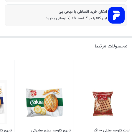
امکان خرید اقساطی با دیجی پی
این کالا را در 4 قسط 7,125 تومانی بخرید
محصولات مرتبط
لذت کلوچه سنتی 100گ
نادری کلوچه موزی صادراتی
نادری کلو