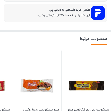
امکان خرید اقساطی با دیجی پی
این کالا را در 4 قسط 11,375 تومانی بخرید
محصولات مرتبط
بیسکویت پتی بور کاکائویی مینو
مینو بیسکوییت ورسا روکش
بیسکویت