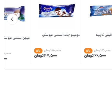
فی کارنیتا
دومینو -پاندا بستنی عروسکی
میهن بستنی عروسکی
70,000
تومان
50,000
تومان
5%
5%
50,000
تو
66,500
تومان
47,500
تومان
,500