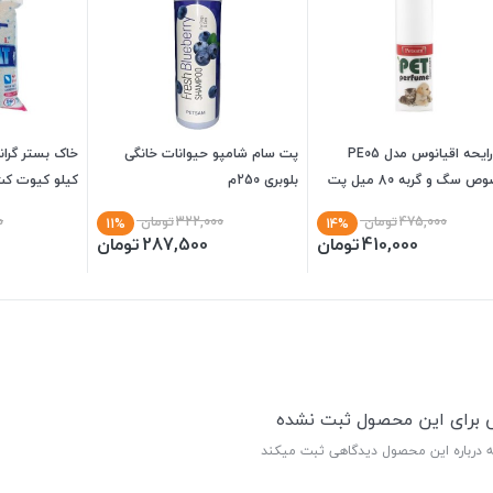
عطر رایحه اقیانوس مدل PE05
پت سام شامپو حیوانات خانگی
مخصوص سگ و گربه 80 میل پت
بلوبری 250م
کیلو کیوت ک
475,000
تومان
322,000
تومان
0
11%
14%
410,000
تومان
287,500
تومان
ی برای این محصول ثبت نشده
ه درباره این محصول دیدگاهی ثبت میکند