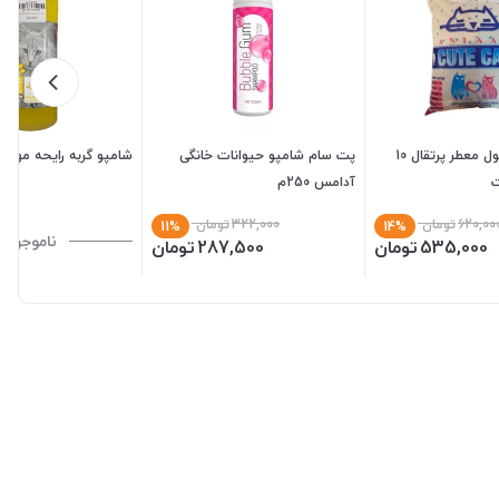
خاک بستر گرانول معطر پرتقال 10
پت سام شامپو حیوانات خانگی
شامپو گربه رایحه موز500 سی سی
ت
آدامس 250م
620,00
تومان
322,000
تومان
11%
14%
ناموجود
535,000
تومان
287,500
تومان