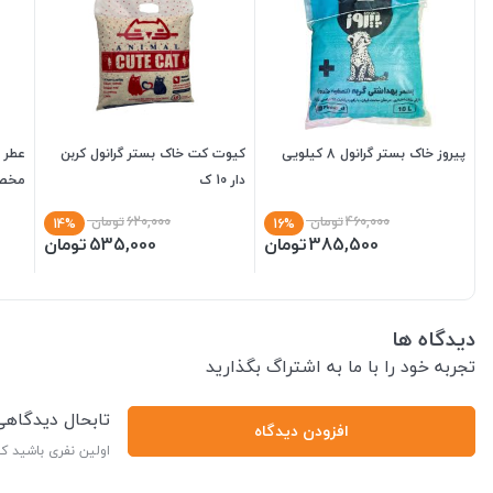
پیروز خاک بستر گرانول 8 کیلویی
کیوت کت خاک بستر گرانول کربن
دار 10 ک
سام
460,000
تومان
620,000
تومان
14%
16%
385,500
تومان
535,000
تومان
دیدگاه ها
تجربه خود را با ما به اشتراگ بگذارید
تابحال دیدگاه
افزودن دیدگاه
اولین نفری باشید ک