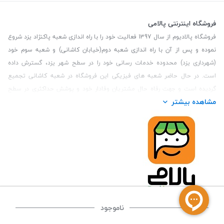
فروشگاه اینترنتی پالامی
فروشگاه پالادیوم از سال 1397 فعالیت خود را با راه اندازی شعبه پاکنژاد یزد شروع
نموده و پس از آن با راه اندازی شعبه دوم(خیابان کاشانی) و شعبه سوم خود
(شهرداری یزد) محدوده خدمات رسانی خود را در سطح شهر یزد، گسترش داده
است. در حال حاضر شعبه های فیزیکی این فروشگاه در شعبه کاشانی تجمیع
گردیده است و جهت رفاه حال مشتریان وفادار خود و پوشش حداکثری در سطح
مشاهده بیشتر
استان یزد و همچنین مشتریان سطح کشور، فروشگاه اینترنتی پالامی را راه اندازی
نموده است. هدف فروشگاه اینترنتی پالامی فراهم نمودن یک خرید اینترنتی
مطمئن، با کالاهای متنوع، باکیفیت و دارای قیمت مناسب می باشد که مشتری
بتواند در مدت زمان کوتاه کالاهای خود را سفارش داده و در زمان مورد نظر خود
تحویل بگیرد و در صورت وجود عدم تطابق سفارش و کالای تحویل شده ضمانت
بازگشت کالا هم داشته باشد. سابقه درخشان در فروش حضوری و جذب مشتریان و
انعقاد قرارداد با ارگان های دولتی و خصوصی از افتخارات این مجموعه می باشد.
یکی از مهم‌ترین دغدغه‌های کاربران خرید اینترنتی، این است که کالای خریداری
شده در زمان مورد نظر آنها بدستشان برسد، لذا فروشگاه اینترنتی پالامی این
ناموجود
قابلیت را دارد تا علاوه بر روش تعیین روز و ساعت تحویل سفارش به مشتری،