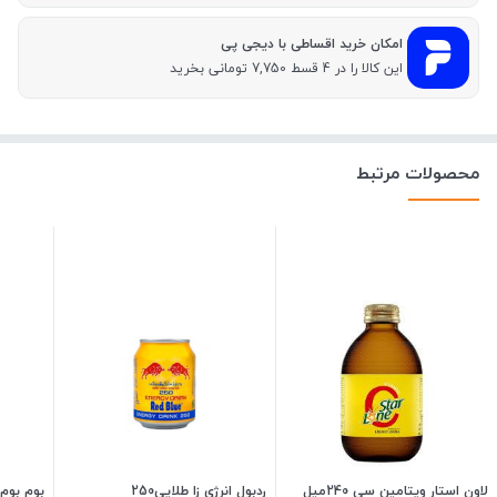
امکان خرید اقساطی با دیجی پی
این کالا را در 4 قسط 7,750 تومانی بخرید
محصولات مرتبط
لاون استار ویتامین سی 240میل
ردبول انرژی زا طلایی250
بوم بوم ا