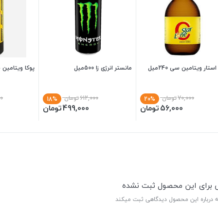
ستار ویتامین سی 240میل
مانستر انرژی زا 500میل
پوکا ویتامین سی 
70,000
تومان
612,000
تومان
0
18%
20%
56,000
تومان
499,000
تومان
ی برای این محصول ثبت نشده
ه درباره این محصول دیدگاهی ثبت میکند