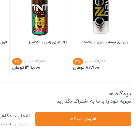
وان دی نوشابه انرژی زا 250ML
TNTانرژی زاقهوه 250میل
لاون ا
89,900
تومان
152,000
تومان
9%
3%
86,900
تومان
139,000
تومان
دیدگاه ها
تجربه خود را با ما به اشتراگ بگذارید
تابحال دیدگاه
افزودن دیدگاه
اولین نفری باشید ک