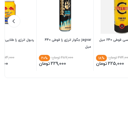
قوطی 240 میل
jagvar جگوار انرژی زا قوطی 440
ردبول انرژی زا طلایی250
میل
274,00
تومان
287,000
تومان
174,000
تو
20%
18%
225,000
تومان
229,000
تومان
,000